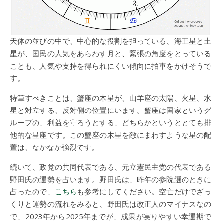
天体の並びの中で、中心的な役割を担っている、海王星と土
星が、国民の人気をあらわす月と、緊張の角度をとっている
ことも、人気や支持を得られにくい傾向に拍車をかけそうで
す。
特筆すべきことは、蟹座の木星が、山羊座の太陽、火星、水
星と対立する、反対側の位置にいます。蟹座は国家というグ
ループの、利益を守ろうとする、どちらかというととても排
他的な星座です。この蟹座の木星を敵にまわすような星の配
置は、なかなか強烈です。
続いて、政党の共同代表である、元立憲民主党の代表である
野田氏の運勢を占います。野田氏は、昨年の参院選のときに
占ったので、
こちら
も参考にしてください。空亡だけでざっ
くりと運勢の流れをみると、野田氏は改正人のマイナスなの
で、2023年から2025年までが、成果が実りやすい幸運期で