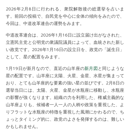
2026年2月8日に行われる、衆院解散後の総選挙を占いま
す。前回の投稿で、自民党を中心に全体の傾向をみたので、
今回は、中道改革連合の運勢をみます。
中道改革連合は、2026年1月16日に設立届け出がなされた、
立憲民主党と公明党の衆議院議員によって、血統された新し
い政党です。2026年1月16日の設立日を、政党の「誕生日」
として、星の配置をみます。
1月19日が新月なので、直近の山羊座の
新月図
と同じような
星の配置です。山羊座に太陽、火星、金星、水星が集まって
おり、とても山羊座的な要素の強い星の並びです。2月8日の
選挙当日には、太陽、火星、金星が水瓶座に移動し、水瓶座
の影響が強くなります。組織の力を利用した、権威主義的な
山羊座よりも、候補者一人一人の人柄や政策を重視した、よ
りフラットな水瓶座の特徴を重視した風潮にかわるので、ち
ょっとタイミング的に、政党のよさを発揮するのは、難しい
かもしれません。