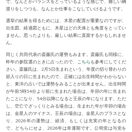
で、なんとかバランスをとっているような感じで、難しい綱
渡りをしつつも、なんとか仕事をこなしていけるようです。
選挙の結果を得るためには、木星の配置が重要なのですが、
出生図、経過図ともに、木星はどの天体とも角度をとってい
ません。思ったよりも、厳しい結果に直面するかもしれませ
ん。
同じく共同代表の斎藤氏の運勢もみます。斎藤氏も同様に、
昨年の参院選のときに占ったので、
こちら
も参考にしてくだ
さい。斎藤氏は、2月5日生まれという、年度の切り替わりの
節入りの日に生まれたので、正確には出生時間がわからない
と、東洋の占いでは運勢をみることが出来ません。出生時間
が午前5時54分より前に生まれた場合は、辛卯の年に生まれ
たことになり、54分以降になると壬辰の年になります。ただ
し、空亡でざっくりとみる場合は、生まれた年が辛卯の場合
は、金星人のマイナス。壬辰の場合は、金星人のプラスとな
り、2026年の運勢は、経済、もしくは充実の年となるの
で、どちらにせよ、2026年は幸運期です。公明党は与党を