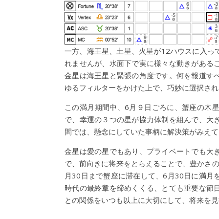
一方、海王星、土星、火星が12ハウスに入っ
れませんが、水面下で実に様々な動きがある
金星は海王星と緊張の角度です。何を報道す
ゆるフィルターをかけた上で、巧妙に選択され
この満月期間中、6月９日ごろに、蟹座の木
で、幸運の３つの星が協力体制を組んで、大
間では、懸念にしていた事柄に解決策がみえて
金星は愛の星でもあり、プライベートでも大
で、前向きに将来をとらえることで、豊かさの
月30日まで蟹座に滞在して、6月30日に満
時代の最終章を締めくくる、とても重要な節
との関係をいつも以上に大切にして、将来を見