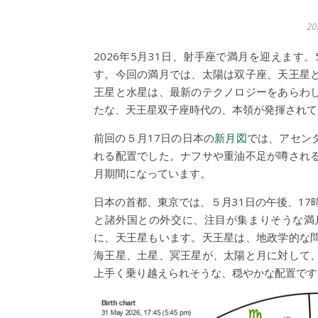
2
2026年5月31日、射手座で満月を迎えま
す。今回の満月では、太陽は双子座、天王星
王星と水星は、最新のテクノロジーをあらわ
たな、天王星双子座時代の、本領が発揮されて
前回の５月17日の日本の
新月図
では、アセン
れる配置でした。ナフサや重油不足が噂され
月期間になっています。
日本の首都、東京では、５月31日の午後、17
と諸外国との外交に、注目が集まりそうな満
に、天王星もいます。天王星は、地政学的な
海王星、土星、冥王星が、太陽と月に対して
上手く乗り越えられそうな、穏やかな配置です