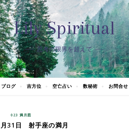
Lily Spiritual
思考の限界を超えて
ブログ
吉方位
空亡占い
数秘術
お問合せ
023 満月図
年5月31日 射手座の満月