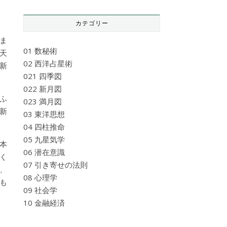
カテゴリー
ま
01 数秘術
天
02 西洋占星術
新
021 四季図
022 新月図
ふ
023 満月図
新
03 東洋思想
04 四柱推命
05 九星気学
本
06 潜在意識
く
07 引き寄せの法則
、
08 心理学
も
09 社会学
10 金融経済