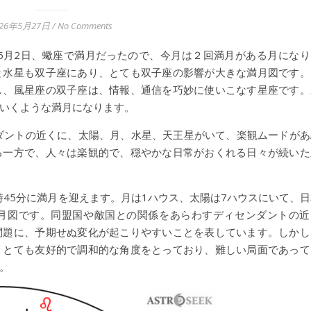
026年5月27日
/
No Comments
す。5月2日、蠍座で満月だったので、今月は２回満月がある月になり
と水星も双子座にあり、とても双子座の影響が大きな満月図です。
し、風星座の双子座は、情報、通信を巧妙に使いこなす星座です。
いくような満月になります。
ダントの近くに、太陽、月、水星、天王星がいて、楽観ムードがあ
る一方で、人々は楽観的で、穏やかな日常がおくれる日々が続いた
時45分に満月を迎えます。月は1ハウス、太陽は7ハウスにいて、日
月図です。同盟国や敵国との関係をあらわすディセンダントの近
問題に、予期せぬ変化が起こりやすいことを表しています。しかし
、とても友好的で調和的な角度をとっており、難しい局面であって
。