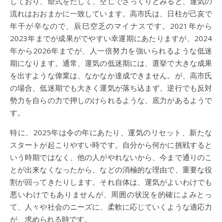
しており、命式をだして、空亡でざっくりとみると、運気の
流れはおおまかに一致しています。高市氏は、日柱が己亥で
年干が辛なので、辰巳空乏のマイナスです。2021年から
2023年までが成果がでやすい幸運期にあたりますが、2024
年から2026年までが、人一倍努力を強いられるような低迷
期になります。通常、運気の低迷期には、選挙で大きな成果
を出すような偉業は、なかなか達成できません。が、高市氏
の場合、低迷期でも大きく運気が落ち込まず、逆行でも反対
勢力を自らの力で押しのけられるような、底力があるようで
す。
特に、2025年は令の年にあたり、運気のリセット、新たな
スタートが起こりやすい時です。自分から何かに挑戦すると
いう時期ではなく、他の人がやれないから、今まで通りのこ
とが出来なくなったから、などの消極的な理由で、重要な役
割が回ってきたりします。それ自体は、運気がよいわけでも
悪いわけでもありませんが、周囲の状況を的確によみとっ
て、人々や社会のニーズに、柔軟に応じていくような適応力
が、求められる時です。