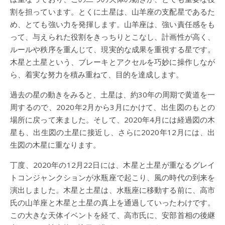
割を担っています。とくに土星は、山羊座の支配星であるた
め、とても強い力を発揮します。山羊座は、強い責任感をも
って、与えられた役割をきっちりとこなし、計画性が高く、
ルールや秩序を重んじて、現実的な成果を重視する星です。
木星と土星という、ブレーキとアクセルを巧妙に操作しなが
ら、着実な努力を積み重ねて、目的を達成します。
過去の星の動きをみると、土星は、約30年の周期で黄道を一
周するので、2020年2月から3月にかけて、出生図のもとの
場所に戻って来ました。そして、2020年4月には経過図の木
星も、出生図の土星に接近し、さらに2020年12月には、出
生図の木星に重なります。
丁度、2020年の12月22日には、木星と土星が重なるグレイ
トコンジャンクションが水瓶座で起こり、風の時代の到来を
演出しました。木星と土星は、水瓶座に移動する前に、高市
氏の山羊座と木星と土星の真上を通過していったわけです。
この大きな天体イベントを経て、高市氏に、安部首相の後継