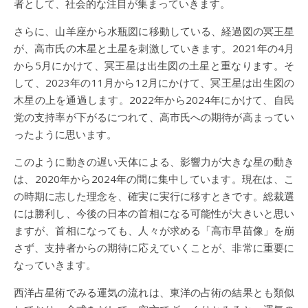
者として、社会的な注目が集まっていきます。
さらに、山羊座から水瓶図に移動している、経過図の冥王星
が、高市氏の木星と土星を刺激していきます。2021年の4月
から5月にかけて、冥王星は出生図の土星と重なります。そ
して、2023年の11月から12月にかけて、冥王星は出生図の
木星の上を通過します。2022年から2024年にかけて、自民
党の支持率が下がるにつれて、高市氏への期待が高まってい
ったように思います。
このように動きの遅い天体による、影響力が大きな星の動き
は、2020年から2024年の間に集中しています。現在は、こ
の時期に志した理念を、確実に実行に移すときです。総裁選
には勝利し、今後の日本の首相になる可能性が大きいと思い
ますが、首相になっても、人々が求める「高市早苗像」を崩
さず、支持者からの期待に応えていくことが、非常に重要に
なっていきます。
西洋占星術でみる運気の流れは、東洋の占術の結果とも類似