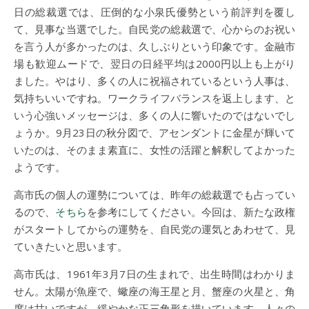
日の総裁選では、圧倒的な小泉氏優勢という前評判を覆し
て、見事な当選でした。自民党の総裁選で、心からのお祝い
を言う人が多かったのは、久しぶりという印象です。金融市
場も歓迎ムードで、翌日の日経平均は2000円以上も上がり
ました。やはり、多くの人に祝福されているという人事は、
気持ちいいですね。ワークライフバランスを返上します、と
いう心強いメッセージは、多くの人に響いたのではないでし
ょうか。9月23日の秋分図で、アセンダントに金星が輝いて
いたのは、そのまま素直に、女性の活躍と解釈してよかった
ようです。
高市氏の個人の運勢については、昨年の総裁選でも占ってい
るので、
そちら
を参考にしてください。今回は、新たな政権
がスタートしてからの運勢を、自民党の運気とあわせて、見
ていきたいと思います。
高市氏は、1961年3月7日の生まれで、出生時間はわかりま
せん。太陽が魚座で、蠍座の海王星と月、蟹座の火星と、角
度は甘いですが、緩やかな正三角形を描いています。人々の