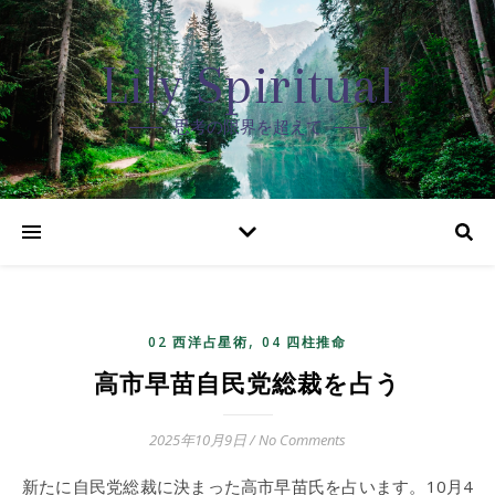
Lily Spiritual
思考の限界を超えて
,
02 西洋占星術
04 四柱推命
高市早苗自民党総裁を占う
2025年10月9日
/
No Comments
新たに自民党総裁に決まった高市早苗氏を占います。10月4