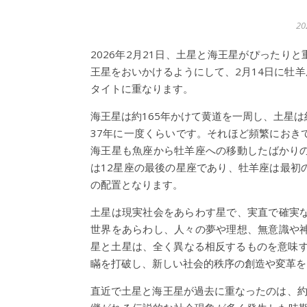
2
2026年2月21日、土星と海王星がぴったり
王星をおいかけるようにして、2月14日に牡
タイトに重なります。
海王星は約165年かけて黄道を一周し、土星は
37年に一度くらいです。それほど頻繁におき
海王星も魚座から牡羊座への移動したばかりの
は12星座の最後の星座であり、牡羊座は最初
の配置となります。
土星は現実社会をあらわす星で、実直で確実
世界をあらわし、人々の夢や理想、無意識や
星と土星は、全く異なる相反するものを意味す
瞞を打破し、新しい社会的秩序の創造や変革を
直近で土星と海王星が過去に重なったのは、約