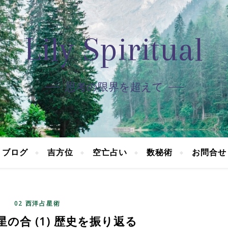
Lily Spiritual
思考の限界を超えて
ブログ
吉方位
空亡占い
数秘術
お問合せ
02 西洋占星術
の合 (1) 歴史を振り返る