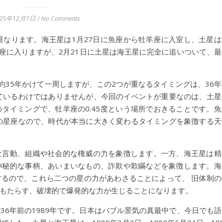
025年12月7日
/
No Comments
と重なります。海王星は1月27日に魚座から牡羊座に入室し、土星は
羊座に入りますが、2月21日に土星は海王星に完全に追いついて、最
約35年かけて一周しますが、この2つが重なるタイミングは、36年
ているわけではありませんが、今回のイベントが重要なのは、土星
タイミングで、牡羊座の0.45度という場所でおきることです。魚
の星座なので、時代が本当に大きく変わるタイミングを象徴する天
な言動、組織や社会的な権威の力を象徴します。一方、海王星は精
神秘的な事柄、あいまいなもの、詐欺や欺瞞などを象徴します。海
るので、これら二つの星の力があわさることによって、 旧体制の
もたらす、破壊的で爆発的な力が生じることになります。
36年前の1989年です。日本はバブル景気の真最中で、今日でも語