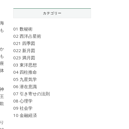
カテゴリー
海
01 数秘術
も
02 西洋占星術
021 四季図
か
022 新月図
も
023 満月図
座
03 東洋思想
体
04 四柱推命
05 九星気学
06 潜在意識
神
07 引き寄せの法則
王
08 心理学
欺
09 社会学
10 金融経済
り