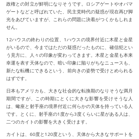
政権との対立が鮮明になりそうです。ロシアゲートやオバマ
ゲートなどと呼ばれていた、民主党時代の疑惑が現在再び脚
光をあびていますが、これらの問題に決着がつくかもしれま
せん。
12ハウスの終わりの位置、1ハウスの境界付近に木星と金星
がいるので、今まではただの疑惑だったものに、確信犯とい
う見方に、人々の印象が変わってきます。木星と金星も本来
幸運を表す天体なので、暗い印象に陥りがちなニュースも、
新たな転機にできるという、前向きの姿勢で受けとめられる
はずです。
日本もアメリカも、大きな社会的な転換期のなりそうな満月
期間ですが、この時期にとくに大きな影響を受けそうな人
は、蠍座と射手座の境界付近に何らかの天体を持っている人
です。とくに、射手座の1度から3度くらいに星がある人は、
二つのカイトの影響を大きく受けます。
カイトは、60度と120度という、天体から大きなサポートを