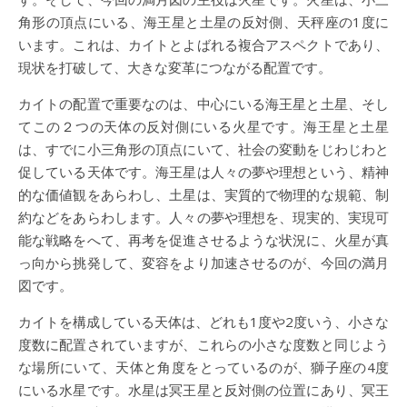
角形の頂点にいる、海王星と土星の反対側、天秤座の1度に
います。これは、カイトとよばれる複合アスペクトであり、
現状を打破して、大きな変革につながる配置です。
カイトの配置で重要なのは、中心にいる海王星と土星、そし
てこの２つの天体の反対側にいる火星です。海王星と土星
は、すでに小三角形の頂点にいて、社会の変動をじわじわと
促している天体です。海王星は人々の夢や理想という、精神
的な価値観をあらわし、土星は、実質的で物理的な規範、制
約などをあらわします。人々の夢や理想を、現実的、実現可
能な戦略をへて、再考を促進させるような状況に、火星が真
っ向から挑発して、変容をより加速させるのが、今回の満月
図です。
カイトを構成している天体は、どれも1度や2度いう、小さな
度数に配置されていますが、これらの小さな度数と同じよう
な場所にいて、天体と角度をとっているのが、獅子座の4度
にいる水星です。水星は冥王星と反対側の位置にあり、冥王