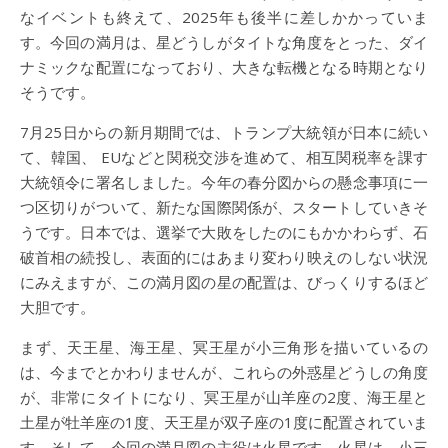
なイベントも終えて、2025年も後半に差しかかっていま
す。今回の満月は、星どうしがタイトな角度をとった、ダイ
ナミックな配置になっており、大きな転機となる時期となり
そうです。
7月25日からの新月期間では、トランプ大統領が日本に続い
て、韓国、 EUなどと関税交渉を進めて、相互関税率を課す
大統領令に署名しました。今年の春分図からの懸念事項に一
つ区切りがついて、新たな国際関係が、スタートしていきそ
うです。日本では、選挙で大敗をしたのにもかかわらず、石
破首相の続投し、表面的にはあまり変わり映えのしない状況
にみえますが、この満月図の星の配置は、びっくりするほど
大胆です。
まず、天王星、海王星、冥王星が小三角形を描いているの
は、今までとかわりませんが、これらの外惑星どうしの角度
が、非常にタイトになり、冥王星が山羊座の2度、海王星と
土星が牡羊座の1度、天王星が双子座の1度に配置されていま
す。そして、今回の満月図の主役は火星です。火星は、小三