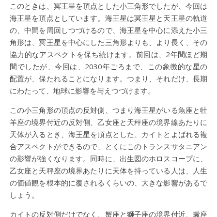
このときは、冥王星を頂点とした小三角形でしたが、今回は
海王星を頂点としています。海王星は冥王星と天王星の軌道
の、中間を周回しつづけるので、海王星を中心に添えた小三
角形は、冥王星を中心にした三角形よりも、より長く、その
協力的なアスペクトを保ち続けます。前回は、2年間ほど期
間でしたが、今回は、2030年ごろまで、この象徴的な星の
配置が、保たれることになります。つまり、それだけ、長期
にわたって、地球に影響を与えつづけます。
この小三角形の頂点の反対側、つまり海王星がいる魚座と牡
羊座の境界付近の反対側、乙女座と天秤座の境界線あたりに
天体が入るとき、海王星を頂点とした、カイトとよばれる複
合アスペクトができるので、とくにこのトランスサタニアン
の影響が強くなります。同時に、出生図のホロスコープに、
乙女座と天秤座の境界あたりに天体を持っている人は、人生
の価値観を根本的に覆されるくらいの、大きな影響があるで
しょう。
カイトの反対側だけでなく、蟹座と獅子座の境界付近、蠍座