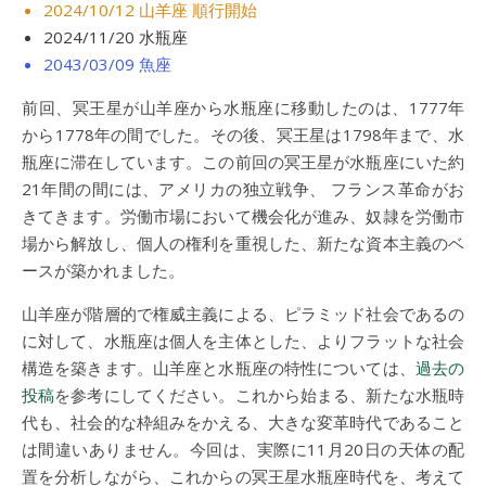
2024/10/12 山羊座 順行開始
2024/11/20 水瓶座
2043/03/09 魚座
前回、冥王星が山羊座から水瓶座に移動したのは、1777年
から1778年の間でした。その後、冥王星は1798年まで、水
瓶座に滞在しています。この前回の冥王星が水瓶座にいた約
21年間の間には、アメリカの独立戦争、 フランス革命がお
きてきます。労働市場において機会化が進み、奴隷を労働市
場から解放し、個人の権利を重視した、新たな資本主義のベ
ースが築かれました。
山羊座が階層的で権威主義による、ピラミッド社会であるの
に対して、水瓶座は個人を主体とした、よりフラットな社会
構造を築きます。山羊座と水瓶座の特性については、
過去の
投稿
を参考にしてください。これから始まる、新たな水瓶時
代も、社会的な枠組みをかえる、大きな変革時代であること
は間違いありません。今回は、実際に11月20日の天体の配
置を分析しながら、これからの冥王星水瓶座時代を、考えて